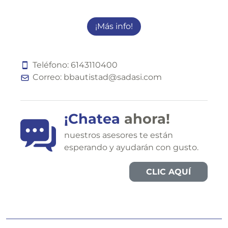
¡Más info!
Teléfono:
6
1
4
3
1
1
0
4
0
0
Correo:
bbautistad@sadasi.com
¡Chatea
ahora!
nuestros asesores te están
esperando y ayudarán con gusto.
CLIC AQUÍ