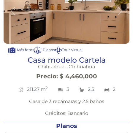
Anterior
Sigui
Planos
Tour Virtual
Más fotos
Casa modelo Cartela
Chihuahua - Chihuahua
Precio
:
$ 4,460,000
2
211.27
m
3
2.5
2
Casa de 3 recámaras y 2.5 baños
Créditos:
Bancario
Planos