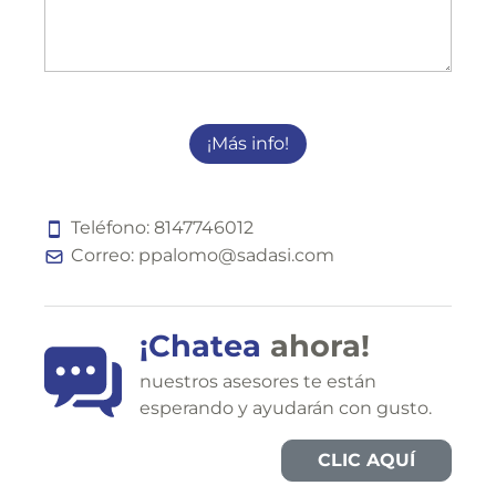
¡Más info!
Teléfono:
8
1
4
7
7
4
6
0
1
2
Correo:
ppalomo@sadasi.com
¡Chatea
ahora!
nuestros asesores te están
esperando y ayudarán con gusto.
CLIC AQUÍ