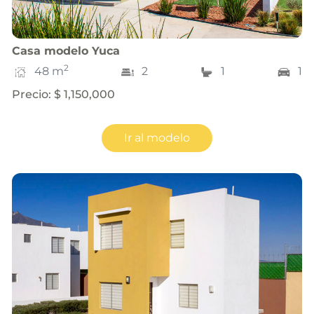
Casa
modelo
Yuca
2
48
m
2
1
1
Precio
:
$ 1,150,000
Ir al modelo