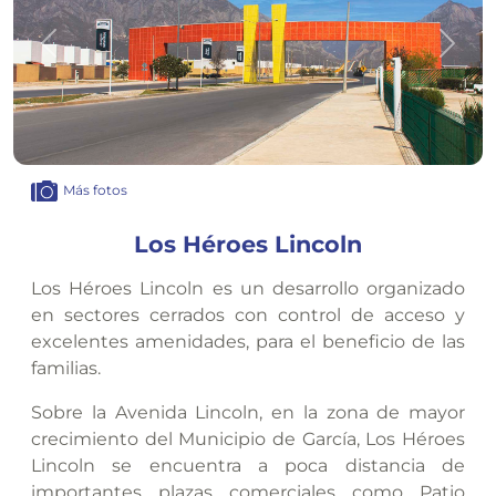
Anterior
Sigui
Más fotos
Los Héroes Lincoln
Los Héroes Lincoln es un desarrollo organizado
en sectores cerrados con control de acceso y
excelentes amenidades, para el beneficio de las
familias.
Sobre la Avenida Lincoln, en la zona de mayor
crecimiento del Municipio de García, Los Héroes
Lincoln se encuentra a poca distancia de
importantes plazas comerciales como Patio