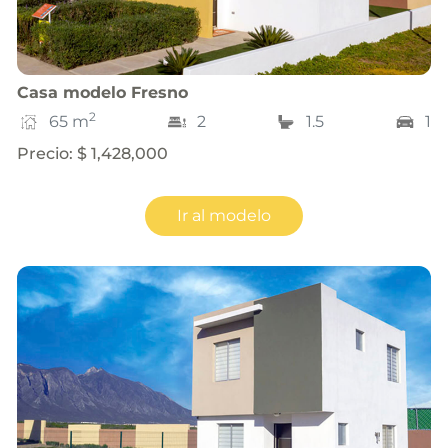
Casa
modelo
Fresno
2
65
m
2
1.5
1
Precio
:
$ 1,428,000
Ir al modelo