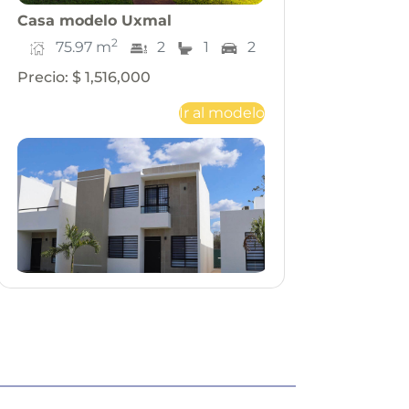
Casa
modelo
Uxmal
2
75.97
m
2
1
2
Precio
:
$ 1,516,000
Ir al modelo
Casa
modelo
Valladolid
2
99.7
m
3
2
2
Precio
:
$ 2,051,000