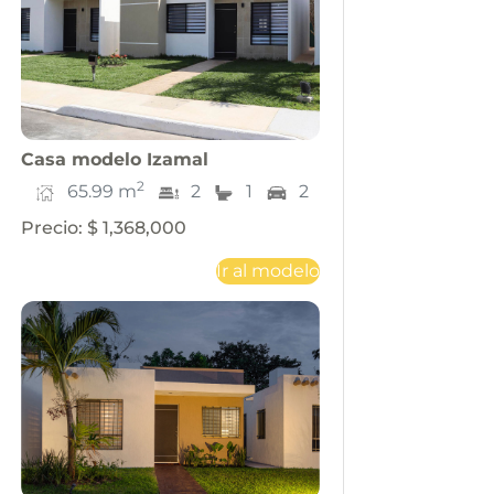
Casa
modelo
Izamal
2
65.99
m
2
1
2
Precio
:
$ 1,368,000
Ir al modelo