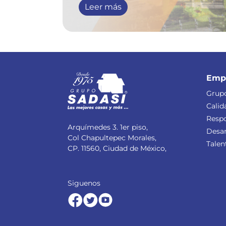
Leer más
Emp
Grupo
Calid
Respo
Arquímedes 3. 1er piso,
Desar
Col Chapultepec Morales,
Talen
CP. 11560, Ciudad de México,
Siguenos