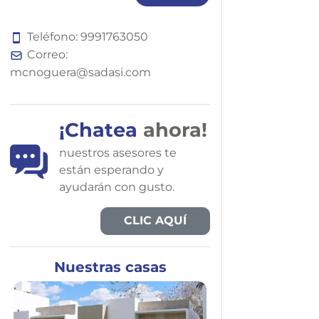
Teléfono:
9
9
9
1
7
6
3
0
5
0
Correo:
mcnoguera@sadasi.com
¡Chatea
ahora!
nuestros asesores te
están esperando y
ayudarán con gusto.
CLIC AQUÍ
Nuestras casas