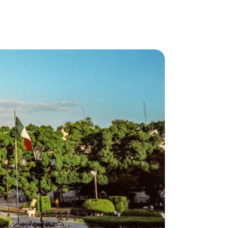
Ir al modelo
Casa
modelo
Mayapan
2
113.19
m
3
2
2
Precio
:
$ 2,265,000
Ir al modelo