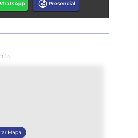
WhatsApp
Presencial
atán.
rar Mapa