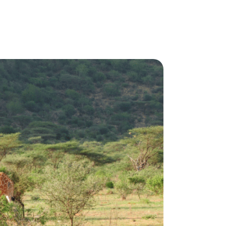
Casa
modelo
Cupido
2
77
m
3
1.5
1
Precio
:
AGOTADO
Ir al modelo