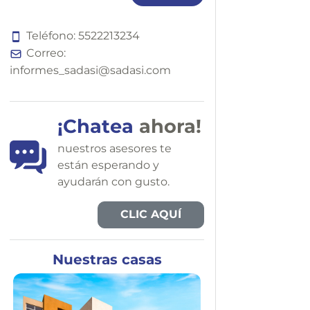
Teléfono:
5
5
2
2
2
1
3
2
3
4
Correo:
informes_sadasi@sadasi.com
¡Chatea
ahora!
nuestros asesores te
están esperando y
ayudarán con gusto.
CLIC AQUÍ
Nuestras casas