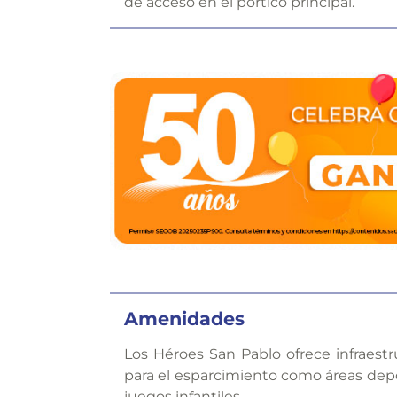
de acceso en el pórtico principal.
Amenidades
Los Héroes San Pablo ofrece infraestr
para el esparcimiento como áreas depo
juegos infantiles.