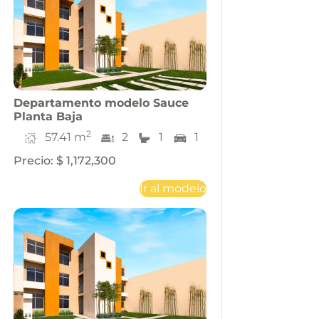
Departamento
modelo
Sauce
Planta Baja
2
57.41
m
2
1
1
Precio
:
$ 1,172,300
Ir al modelo