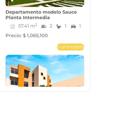
Departamento
modelo
Sauce
Planta Intermedia
2
57.41
m
2
1
1
Precio
:
$ 1,065,100
Ir al modelo
Departamento
modelo
Sauce
Planta Alta
2
57.41
m
2
1
1