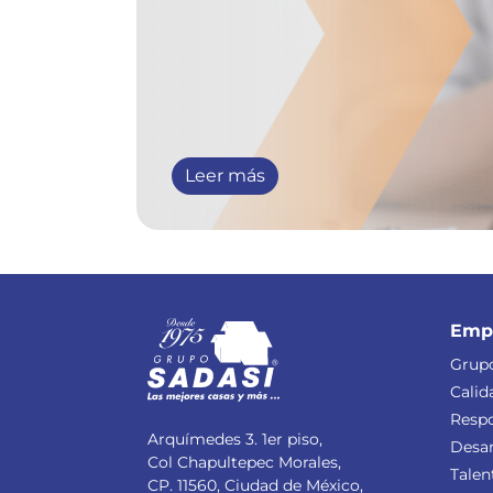
Leer más
Emp
Grupo
Calid
Respo
Arquímedes 3. 1er piso,
Desar
Col Chapultepec Morales,
Talen
CP. 11560, Ciudad de México,