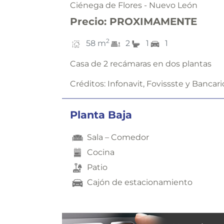
Ciénega de Flores - Nuevo León
Precio
:
PROXIMAMENTE
2
58
m
2
1
1
Casa de 2 recámaras en dos plantas
Créditos:
Infonavit, Fovissste y Bancari
Planta Baja
Sala – Comedor
Cocina
Patio
Cajón de estacionamiento