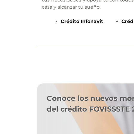
casa y alcanzar tu sueño.
Crédito
Infonavit
Créd
Conoce los nuevos mo
del crédito FOVISSSTE 