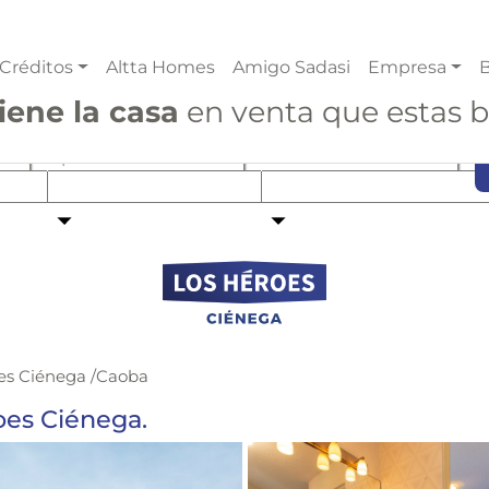
Créditos
Altta Homes
Amigo Sadasi
Empresa
B
iene la casa
en venta que estas 
Tipo de Crédito
Ciudad
es Ciénega
/
Caoba
oes Ciénega.