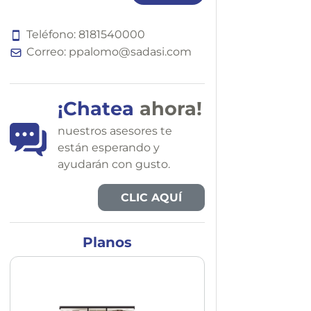
Teléfono:
8
1
8
1
5
4
0
0
0
0
Correo:
ppalomo@sadasi.com
¡Chatea
ahora!
nuestros asesores te
están esperando y
ayudarán con gusto.
CLIC AQUÍ
Planos