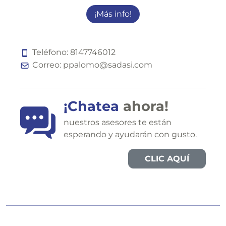
¡Más info!
Teléfono:
8
1
4
7
7
4
6
0
1
2
Correo:
ppalomo@sadasi.com
¡Chatea
ahora!
nuestros asesores te están
esperando y ayudarán con gusto.
CLIC AQUÍ