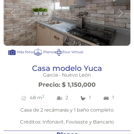
Anterior
Sigui
Planos
Tour Virtual
Más fotos
Casa modelo Yuca
García - Nuevo León
Precio
:
$ 1,150,000
2
48
m
2
1
1
Casa de 2 recámaras y 1 baño completo
Créditos:
Infonavit, Fovissste y Bancario