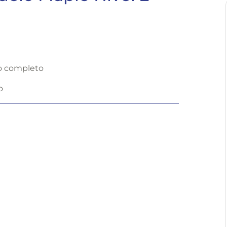
o completo
o