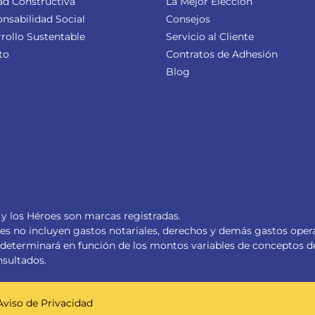
ad Constructiva
La Mejor Elección
nsabilidad Social
Consejos
rollo Sustentable
Servicio al Cliente
to
Contratos de Adhesión
Blog
y los Héroes son marcas registradas.
les no incluyen gastos notariales, derechos y demás gastos opera
se determinará en función de los montos variables de conceptos d
nsultados.
Aviso de Privacidad