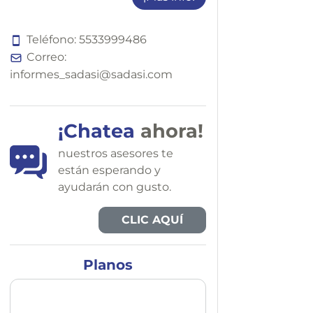
Teléfono:
5
5
3
3
9
9
9
4
8
6
Correo:
informes_sadasi@sadasi.com
¡Chatea
ahora!
nuestros asesores te
están esperando y
ayudarán con gusto.
CLIC AQUÍ
Planos