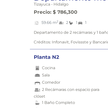
Tizayuca - Hidalgo
Precio
:
$ 786,300
2
59.66
m
2
1
1
Departamento de 2 recámaras y 1 bañ
Créditos:
Infonavit, Fovissste y Bancari
Planta N2
Cocina
Sala
Comedor
2 Recámaras con espacio para
clóset
1 Baño Completo