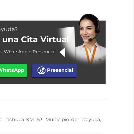
ayuda?
una Cita Virtual
m, WhatsApp o Presencial
WhatsApp
Presencial
o-Pachuca KM. 53, Municipio de Tizayuca,