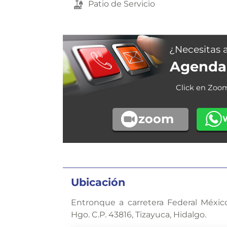
Patio de Servicio
¿Necesitas 
Agenda 
Click en Zoo
zoom
Ubicación
Entronque a carretera Federal Méxic
Hgo. C.P. 43816, Tizayuca, Hidalgo.