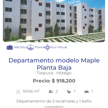
Anterior
Sigui
Planos
Tour Virtual
Más fotos
Departamento modelo Maple
Planta Baja
Tizayuca - Hidalgo
Precio
:
$ 918,200
2
59.66
m
2
1
1
Departamento de 2 recámaras y 1 baño
completo