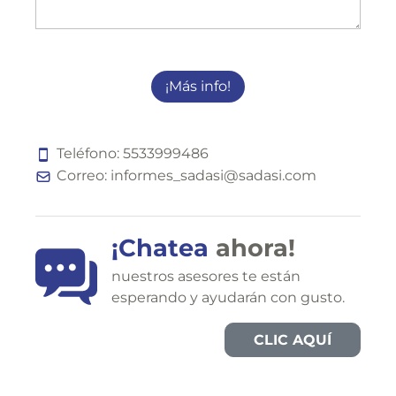
¡Más info!
Teléfono:
5
5
3
3
9
9
9
4
8
6
Correo:
informes_sadasi@sadasi.com
¡Chatea
ahora!
nuestros asesores te están
esperando y ayudarán con gusto.
CLIC AQUÍ