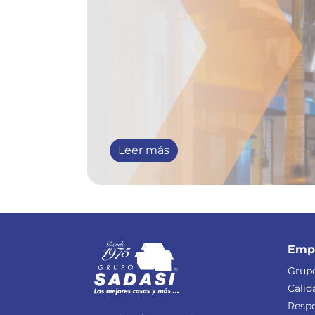
Leer más
Emp
Grupo
Calid
Respo