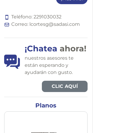
Teléfono:
2
2
9
1
0
3
0
0
3
2
Correo:
lcortesg@sadasi.com
¡Chatea
ahora!
nuestros asesores te
están esperando y
ayudarán con gusto.
CLIC AQUÍ
Planos