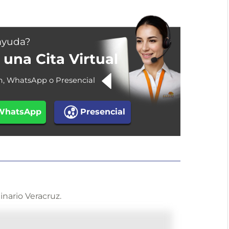
ayuda?
una Cita Virtual
m, WhatsApp o Presencial
WhatsApp
Presencial
inario Veracruz.