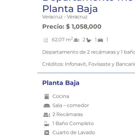
Planta Baja
Veracruz - Veracruz
Precio
:
$ 1,058,000
2
62.07
m
2
1
1
Departamento de 2 recámaras y 1 bañ
Créditos:
Infonavit, Fovissste y Bancari
Planta Baja
Cocina
Sala – comedor
2 Recámaras
1 Baño Completo
Cuarto de Lavado