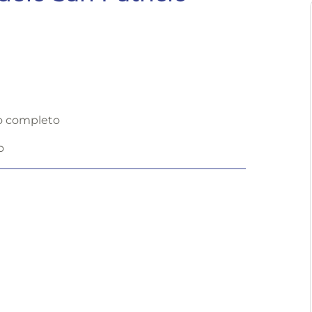
o completo
o