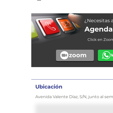
¿Necesitas 
Agenda 
Click en Zoo
zoom
Ubicación
Avenida Valente Díaz, S/N, junto al sem